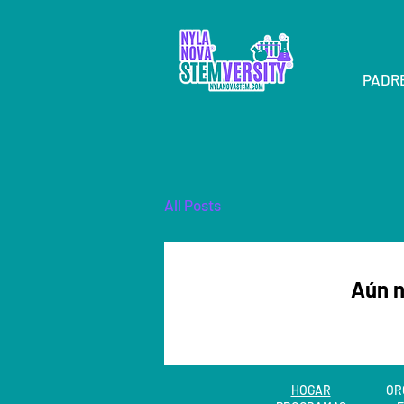
PADR
All Posts
Aún n
HOGAR
OR