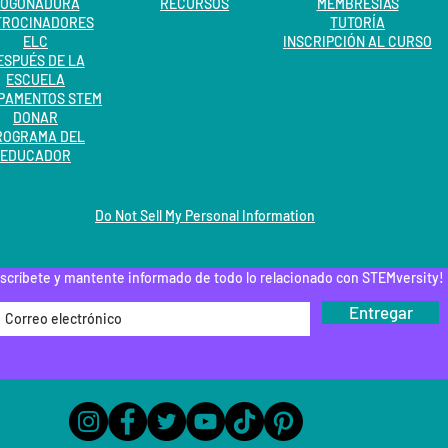
FOGONADURA
RECURSOS
MEMBRESÍAS
TROCINADORES
TUTORÍA
ELC
INSCRIPCIÓN AL CURSO
ESPUÉS DE LA
ESCUELA
PAMENTOS STEM
DONAR
ROGRAMA DEL
EDUCADOR
Do Not Sell My Personal Information
scríbete y mantente informado de todo lo relacionado con STEMversity!
Entregar