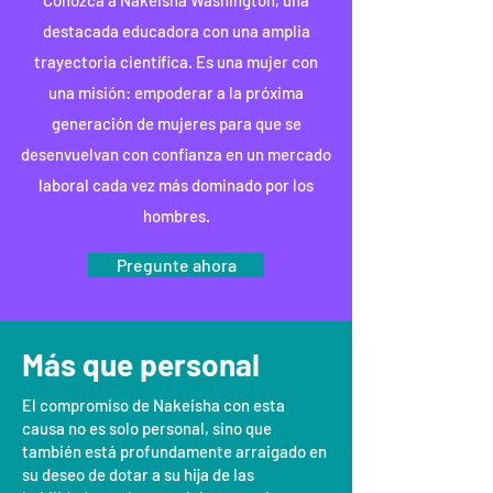
Conozca a Nakeisha Washington, una
destacada educadora con una amplia
trayectoria científica. Es una mujer con
una misión: empoderar a la próxima
generación de mujeres para que se
desenvuelvan con confianza en un mercado
laboral cada vez más dominado por los
hombres.
Pregunte ahora
Más que personal
El compromiso de Nakeisha con esta
causa no es solo personal, sino que
también está profundamente arraigado en
su deseo de dotar a su hija de las