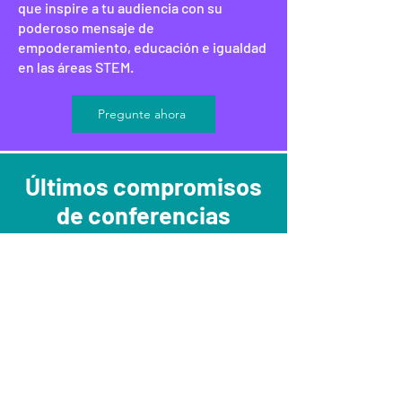
que inspire a tu audiencia con su
poderoso mensaje de
empoderamiento, educación e igualdad
en las áreas STEM.
Pregunte ahora
Últimos compromisos
de conferencias
Aún no hay ninguna
entrada publicada
en este idioma
Una vez que se publiquen