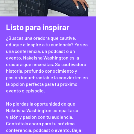
Listo para inspirar
¿Buscas una oradora que cautive,
eduque e inspire a tu audiencia? Ya sea
una conferencia, un podcast o un
evento, Nakeisha Washington es la
oradora que necesitas. Su cautivadora
historia, profundo conocimiento y
pasión inquebrantable la convierten en
la opción perfecta para tu próximo
evento o episodio.
No pierdas la oportunidad de que
Nakeisha Washington comparta su
visión y pasión con tu audiencia.
Contrátala ahora para tu próxima
conferencia, podcast o evento. Deja