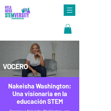
Search
VOCERO
Nakeisha Washington:
Una visionaria en la
educación STEM