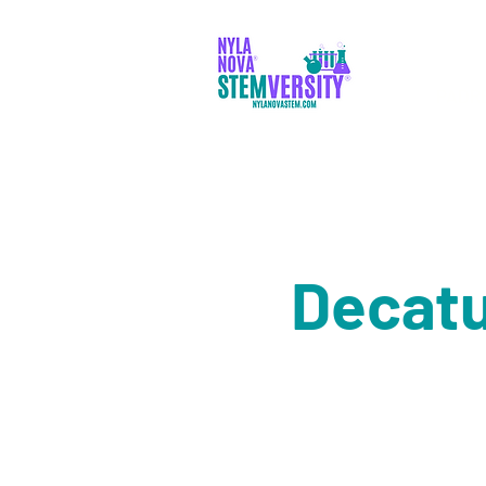
PADR
Decatu