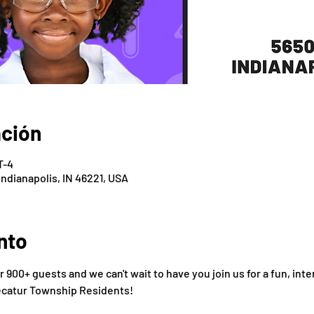
ación
T-4
Indianapolis, IN 46221, USA
nto
900+ guests and we can't wait to have you join us for a fun, int
ecatur Township Residents!