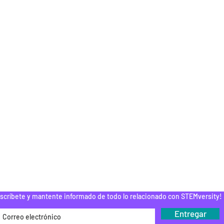
GANIZACIONES
EDUCADORES
PADRES
FOGONADURA
RECURSOS
MEMBRESÍAS
TROCINADORES
TUTORÍA
ELC
INSCRIPCIÓN AL CURSO
ESPUÉS DE LA
ESCUELA
PAMENTOS STEM
DONAR
ROGRAMA DEL
EDUCADOR
Do Not Sell My Personal Information
scríbete y mantente informado de todo lo relacionado con STEMversity!
Entregar