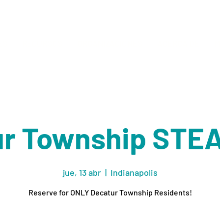
ES
RECURSOS
ORGANIZACIONES
ACERCA DE
M
r Township STE
jue, 13 abr
  |  
Indianapolis
Reserve for ONLY Decatur Township Residents!