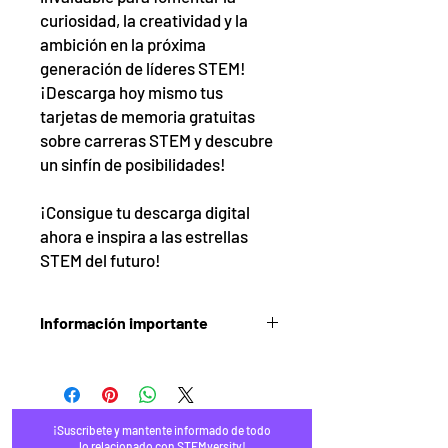
curiosidad, la creatividad y la
ambición en la próxima
generación de líderes STEM!
¡Descarga hoy mismo tus
tarjetas de memoria gratuitas
sobre carreras STEM y descubre
un sinfín de posibilidades!
¡Consigue tu descarga digital
ahora e inspira a las estrellas
STEM del futuro!
Información importante
El archivo PDF contiene 12 tarjetas
didácticas y está formateado de forma
que, al imprimirse a doble cara, el
anverso y el reverso coincidan.
¡Suscríbete y mantente informado de todo
El contenido de este archivo está
lo relacionado con STEMversity!