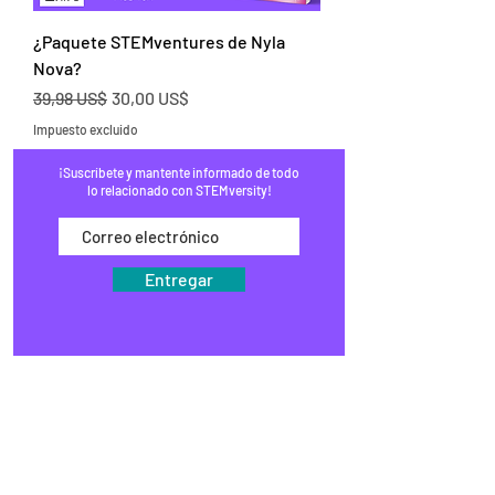
¿Paquete STEMventures de Nyla
Nova?
Precio
Precio de oferta
39,98 US$
30,00 US$
Impuesto excluido
¡Suscríbete y mantente informado de todo
lo relacionado con STEMversity!
Entregar
HOGAR
PROGRAMAS
COMERCIO
BLOG
EVENTOS