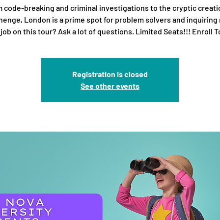
 code-breaking and criminal investigations to the cryptic creati
enge, London is a prime spot for problem solvers and inquiring
job on this tour? Ask a lot of questions. Limited Seats!!! Enroll 
Registration is closed
See other events