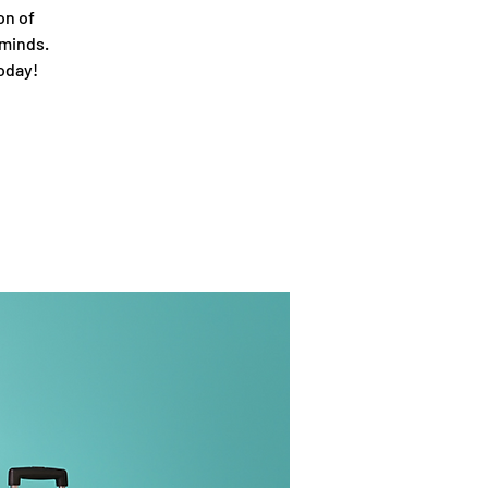
on of
 minds.
Today!