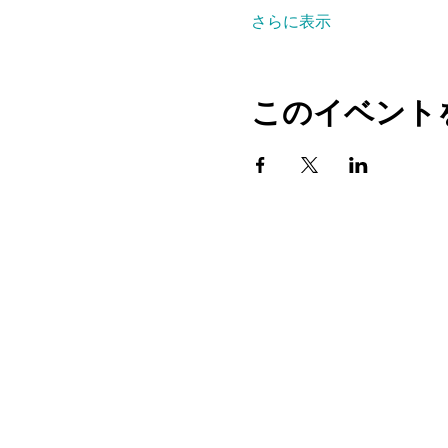
さらに表示
このイベント
家
プログラム
店
ブログ
イベント
メディア
よくある質問
募金活動
教
スタジオ
STEMキット