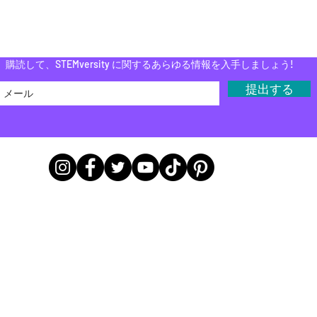
Do Not Sell My Personal Information
購読して、STEMversity に関するあらゆる情報を入手しましょう!
提出する
オフィス本社所在地
9783 E 116th St A243, Fishers, IN 46037
9165 Otis Ave Suite 285, Lawrence, IN 46216
© 2021 - 2024 STEMversity®
|
Klass
で作成 |
MarTech Monarch
で管理