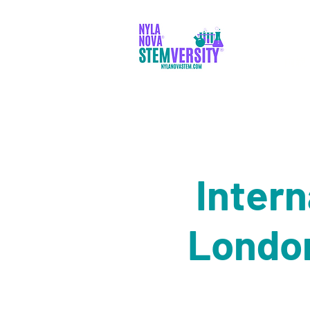
両親
Inter
London