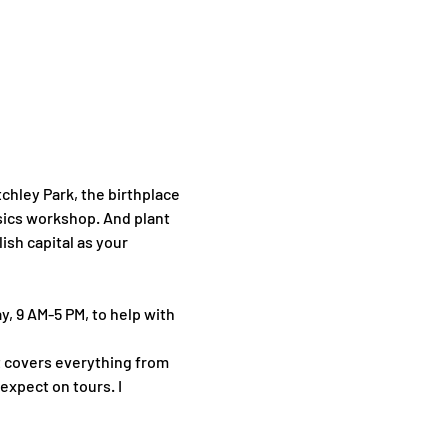
hley Park, the birthplace 
sics workshop. And plant 
sh capital as your 
y, 9 AM-5 PM, to help with 
It covers everything from 
expect on tours. I 