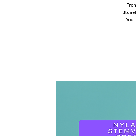
From
Stoneh
Your 