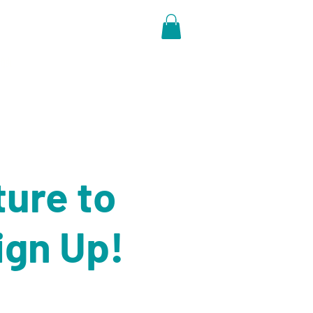
触
ure to
ign Up!