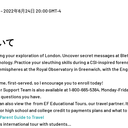
 – 2022年6月24日 20:00 GMT-4
いて
ng your exploration of London. Uncover secret messages at Bletc
logy. Practice your sleuthing skills during a CSI-inspired foren
emispheres at the Royal Observatory in Greenwich, with the Engli
me, first-served, so I encourage you to enroll today!
er Support Team is also available at 1-800-665-5364, Monday-Frida
 questions you have.
an also view the 
 from EF Educational Tours, our travel partner. 
for high school and college credit to payments plans and what to 
Parent Guide to Travel
is international tour with students…