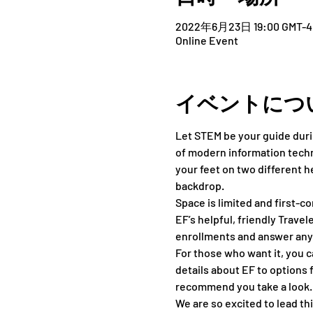
2022年6月23日 19:00 GMT-4
Online Event
イベントにつ
Let STEM be your guide duri
of modern information techno
your feet on two different h
backdrop.
Space is limited and first-co
EF’s helpful, friendly Travel
enrollments and answer any
For those who want it, you c
details about EF to options 
recommend you take a look.
We are so excited to lead th