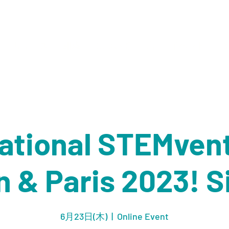
リソース
組織
について
店
イベント
接
national STEMvent
 & Paris 2023! S
6月23日(木)
  |  
Online Event