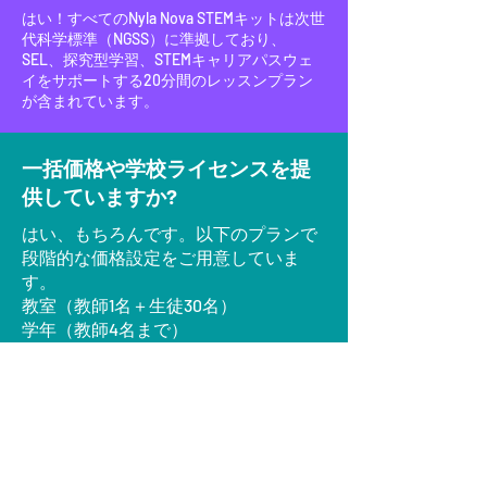
はい！すべてのNyla Nova STEMキットは次世
代科学標準（NGSS）に準拠しており、
SEL、探究型学習、STEMキャリアパスウェ
イをサポートする20分間のレッスンプラン
が含まれています。
一括価格や学校ライセンスを提
供していますか?
はい、もちろんです。以下のプランで
段階的な価格設定をご用意していま
す。
教室（教師1名＋生徒30名）
学年（教師4名まで）
学校全体および学区ライセンス
各プランには、ハンズオンキット、デ
ジタルツール、専門能力開発のオプシ
ョンが含まれています。個別のお見積
もりも承ります。