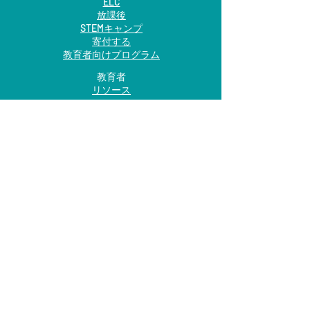
ELC
放課後
STEMキャンプ
寄付する
教育者向けプログラム
教育者
リソース
両親
会員
家庭教師
コース登録
接触
キャリア
プライバシー
利用規約
コッパ
Do Not Sell My Personal Information