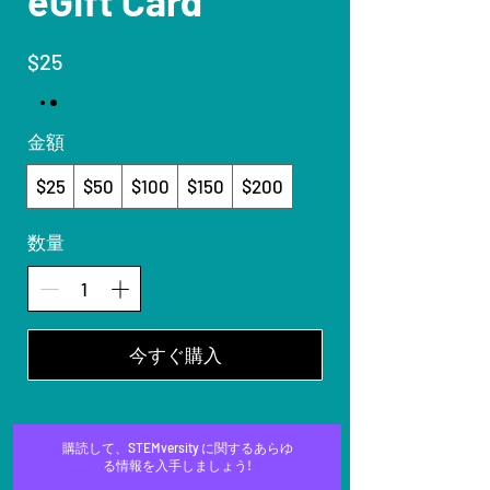
eGift Card
$25
金額
$25
$50
$100
$150
$200
数量
今すぐ購入
購読して、STEMversity に関するあらゆ
る情報を入手しましょう!