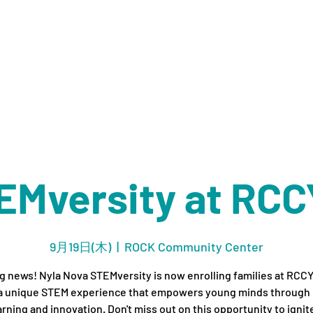
リソース
組織
について
店
イベント
接
EMversity at RCC
9月19日(木)
  |  
ROCK Community Center
g news! Nyla Nova STEMversity is now enrolling families at RCC
 a unique STEM experience that empowers young minds through
arning and innovation. Don't miss out on this opportunity to ignit