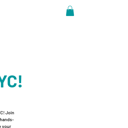
触
YC!
YC! Join
 hands-
e your