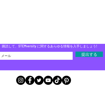
寄付する
育者向けプログラ
ム
Do Not Sell My Personal Information
購読して、STEMversity に関するあらゆる情報を入手しましょう!
提出する
オフィス本社所在地
9783 E 116th St A243, Fishers, IN 46037