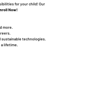
ilities for your child! Our 
nroll Now! 
nd more.
reers.
d sustainable technologies.
 a lifetime.