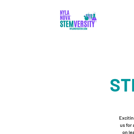
両親
ST
Excitin
us for
on le