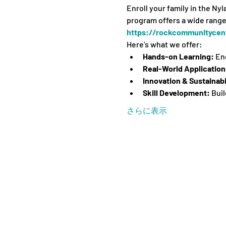
Enroll your family in the Ny
program offers a wide range 
https://rockcommunitycent
Here’s what we offer:
Hands-on Learning:
 En
Real-World Application
Innovation & Sustainabi
Skill Development:
 Bui
さらに表示