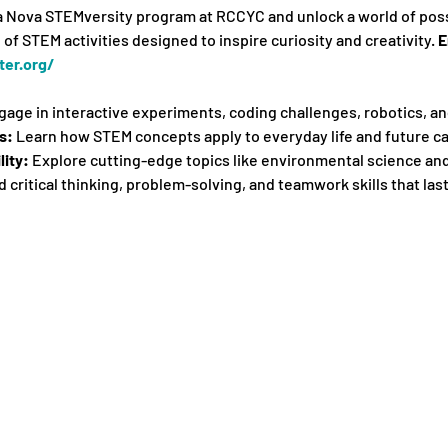
la Nova STEMversity program at RCCYC and unlock a world of possib
of STEM activities designed to inspire curiosity and creativity. 
E
er.org/
gage in interactive experiments, coding challenges, robotics, a
s:
 Learn how STEM concepts apply to everyday life and future ca
lity:
 Explore cutting-edge topics like environmental science an
ld critical thinking, problem-solving, and teamwork skills that last